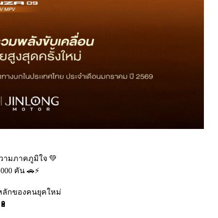
ความภาคภูมิใจ 💚
000 คัน 🚗⚡
อกหลักของคนยุคใหม่
🔋