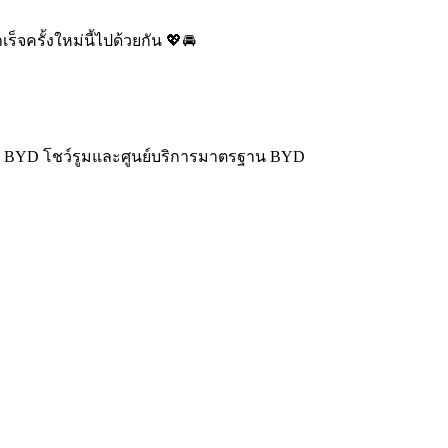
จครั้งใหม่นี้ไปด้วยกัน 💖🚘
า BYD โชว์รูมและศูนย์บริการมาตรฐาน BYD