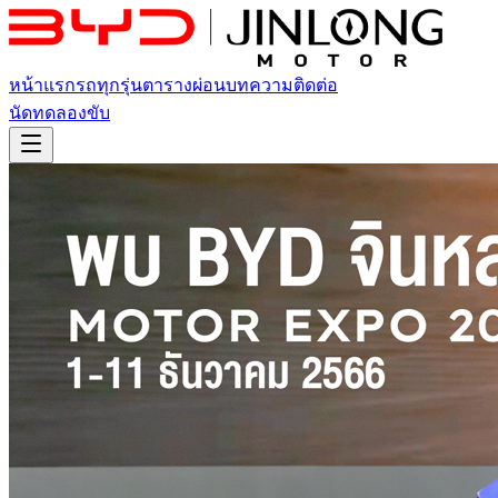
หน้าแรก
รถทุกรุ่น
ตารางผ่อน
บทความ
ติดต่อ
นัดทดลองขับ