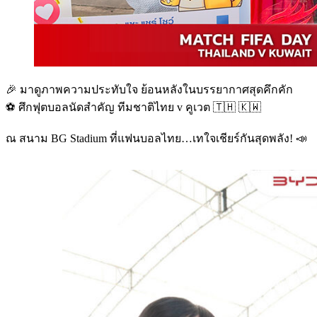
🎉 มาดูภาพความประทับใจ ย้อนหลังในบรรยากาศสุดคึกคัก
⚽️ ศึกฟุตบอลนัดสำคัญ ทีมชาติไทย v คูเวต 🇹🇭 🇰🇼
ณ สนาม BG Stadium ที่แฟนบอลไทย…เทใจเชียร์กันสุดพลัง! 📣