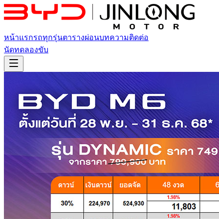
หน้าแรก
รถทุกรุ่น
ตารางผ่อน
บทความ
ติดต่อ
นัดทดลองขับ