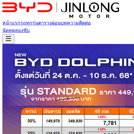
หน้าแรก
รถทุกรุ่น
ตารางผ่อน
บทความ
ติดต่อ
นัดทดลองขับ