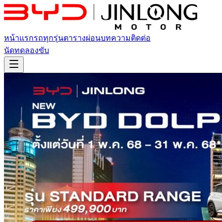
หน้าแรก
รถทุกรุ่น
ตารางผ่อน
บทความ
ติดต่อ
นัดทดลองขับ