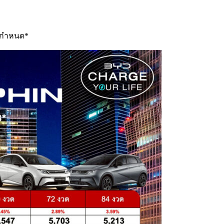
ฯ กำหนด*